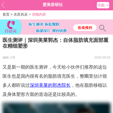
爱美容研社
导航
首页 >
名医风采 >
详细内容
医生测评｜深圳美莱郭杰：自体脂肪填充面部重
在精细塑形
编辑:小菲
2020-09-03
又是新一期的医生测评，今天给小伙伴们推荐的这位
医生也是国内很有名的脂肪填充医生，整圈里估计很
多人都听说过
深圳美莱的郭杰院长
，他在脂肪移植以
及身体塑形方面的造诣还是比较高的。