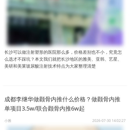
长沙可以做注射塑形的医院那么多，价格差别也不小，究竟怎
么选才不踩坑？本文我们就把长沙地区的雅美、亚韩、艺星、
美研和美莱玻尿酸注射技术特点为大家整理清楚
成都李继华做颧骨内推什么价格？做颧骨内推
单项目3.5w/联合颧骨内推6w起
小雅
2026-07-30 14:02:27