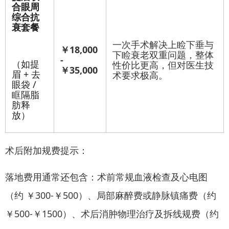
合眼周
综合抗
衰套餐
一次手术解决上睑下垂与
￥18,000
下睑衰老双重问题，整体
-
（如提
性价比更高，但对医生技
￥35,000
眉 + 去
术要求极高。
眼袋 /
眶隔脂
肪释
放）
术后附加规费提示：
落地费用通常还包含：术前常规血液检查及心电图
（约 ￥300-￥500）、局部麻醉费或静脉镇痛费（约
￥500-￥1500）、术后消肿物理治疗及拆线规费（约