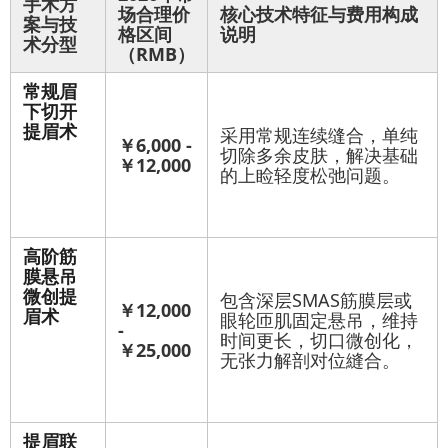
手术方
场合理价
核心技术特征与费用构成
案与技
格区间
说明
术分型
（RMB）
常规眉
下切开
提眉术
采用常规连续缝合，单纯
￥6,000 -
切除多余皮肤，解决基础
￥12,000
的上睑轻度松弛问题。
高阶筋
膜悬吊
微创提
包含深层SMAS筋膜层或
￥12,000
眉术
眼轮匝肌固定悬吊，维持
-
时间更长，切口微创化，
￥25,000
无张力解剖对位縫合。
提眉联