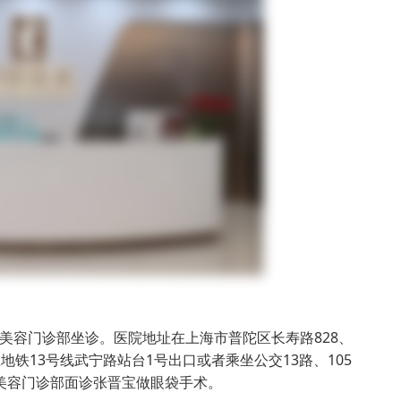
美容门诊部坐诊。医院地址在上海市普陀区长寿路828、
30。乘坐地铁13号线武宁路站台1号出口或者乘坐公交13路、105
医疗美容门诊部面诊张晋宝做眼袋手术。