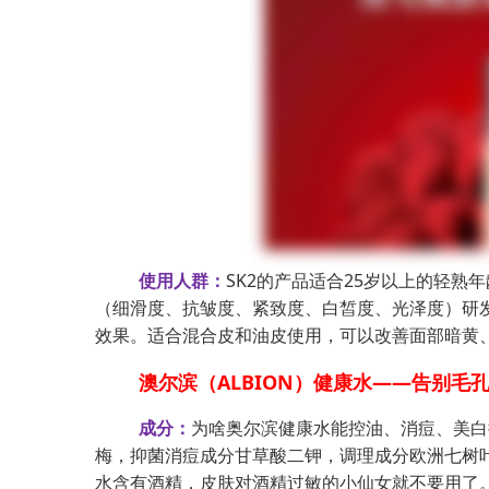
使用人群：
SK2的产品适合25岁以上的轻熟
（细滑度、抗皱度、紧致度、白皙度、光泽度）研
效果。适合混合皮和油皮使用，可以改善面部暗黄
澳尔滨（ALBION）健康水——告别毛孔
成分：
为啥奥尔滨健康水能控油、消痘、美白
梅，抑菌消痘成分甘草酸二钾，调理成分欧洲七树
水含有酒精，皮肤对酒精过敏的小仙女就不要用了